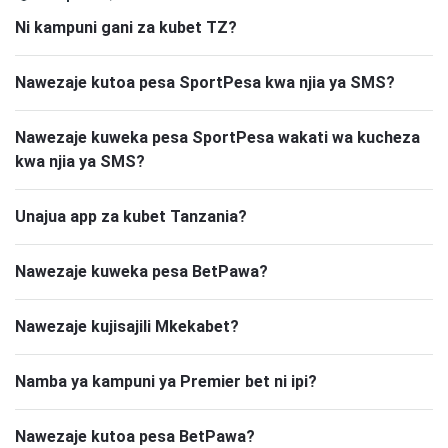
Ni kampuni gani za kubet TZ?
Nawezaje kutoa pesa SportPesa kwa njia ya SMS?
Nawezaje kuweka pesa SportPesa wakati wa kucheza
kwa njia ya SMS?
Unajua app za kubet Tanzania?
Nawezaje kuweka pesa BetPawa?
Nawezaje kujisajili Mkekabet?
Namba ya kampuni ya Premier bet ni ipi?
Nawezaje kutoa pesa BetPawa?