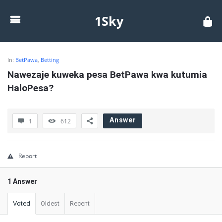
1Sky
1Sky
1Sky
In:
BetPawa
,
Betting
Latest
Nawezaje kuweka pesa BetPawa kwa kutumia 
Questions
HaloPesa?
Answer
1
612
Report
1 Answer
Voted
Oldest
Recent