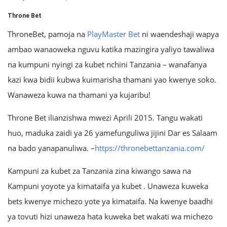
Throne Bet
ThroneBet, pamoja na
PlayMaster Bet
ni waendeshaji wapya
ambao wanaoweka nguvu katika mazingira yaliyo tawaliwa
na kumpuni nyingi za kubet nchini Tanzania – wanafanya
kazi kwa bidii kubwa kuimarisha thamani yao kwenye soko.
Wanaweza kuwa na thamani ya kujaribu!
Throne Bet ilianzishwa mwezi Aprili 2015. Tangu wakati
huo, maduka zaidi ya 26 yamefunguliwa jijini Dar es Salaam
na bado yanapanuliwa. –
https://thronebettanzania.com/
Kampuni za kubet za Tanzania zina kiwango sawa na
Kampuni yoyote ya kimataifa ya kubet . Unaweza kuweka
bets kwenye michezo yote ya kimataifa. Na kwenye baadhi
ya tovuti hizi unaweza hata kuweka bet wakati wa michezo