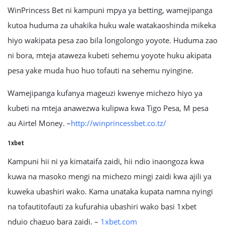
WinPrincess Bet ni kampuni mpya ya betting, wamejipanga
kutoa huduma za uhakika huku wale watakaoshinda mikeka
hiyo wakipata pesa zao bila longolongo yoyote. Huduma zao
ni bora, mteja ataweza kubeti sehemu yoyote huku akipata
pesa yake muda huo huo tofauti na sehemu nyingine.
Wamejipanga kufanya mageuzi kwenye michezo hiyo ya
kubeti na mteja anawezwa kulipwa kwa Tigo Pesa, M pesa
au Airtel Money. –
http://winprincessbet.co.tz/
1xbet
Kampuni hii ni ya kimataifa zaidi, hii ndio inaongoza kwa
kuwa na masoko mengi na michezo mingi zaidi kwa ajili ya
kuweka ubashiri wako. Kama unataka kupata namna nyingi
na tofautitofauti za kufurahia ubashiri wako basi 1xbet
nduio chaguo bara zaidi. –
1xbet.com