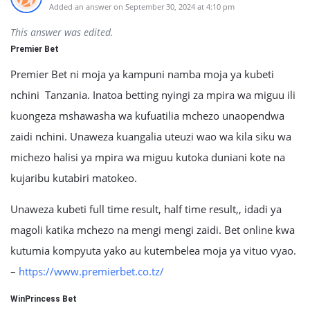
Added an answer on September 30, 2024 at 4:10 pm
This answer was edited.
Premier Bet
Premier Bet ni moja ya kampuni namba moja ya kubeti
nchini Tanzania. Inatoa betting nyingi za mpira wa miguu ili
kuongeza mshawasha wa kufuatilia mchezo unaopendwa
zaidi nchini. Unaweza kuangalia uteuzi wao wa kila siku wa
michezo halisi ya mpira wa miguu kutoka duniani kote na
kujaribu kutabiri matokeo.
Unaweza kubeti full time result, half time result,, idadi ya
magoli katika mchezo na mengi mengi zaidi. Bet online kwa
kutumia kompyuta yako au kutembelea moja ya vituo vyao.
–
https://www.premierbet.co.tz/
WinPrincess Bet