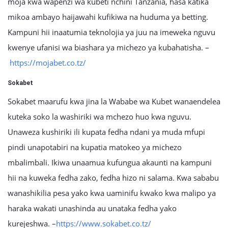
moja kwa wapenzi wa kubeti nchini Tanzania, hasa katika
mikoa ambayo haijawahi kufikiwa na huduma ya betting.
Kampuni hii inaatumia teknolojia ya juu na imeweka nguvu
kwenye ufanisi wa biashara ya michezo ya kubahatisha. –
https://mojabet.co.tz/
Sokabet
Sokabet maarufu kwa jina la Wababe wa Kubet wanaendelea
kuteka soko la washiriki wa mchezo huo kwa nguvu.
Unaweza kushiriki ili kupata fedha ndani ya muda mfupi
pindi unapotabiri na kupatia matokeo ya michezo
mbalimbali. Ikiwa unaamua kufungua akaunti na kampuni
hii na kuweka fedha zako, fedha hizo ni salama. Kwa sababu
wanashikilia pesa yako kwa uaminifu kwako kwa malipo ya
haraka wakati unashinda au unataka fedha yako
kurejeshwa. –
https://www.sokabet.co.tz/