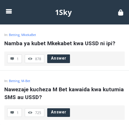
1Sky
1Sky
1Sky
In:
Betting
,
MkekaBet
Latest
Namba ya kubet Mkekabet kwa USSD ni ipi?
Questions
Answer
1
878
In:
Betting
,
M-Bet
Nawezaje kucheza M Bet kawaida kwa kutumia 
SMS au USSD?
Answer
1
725
Sidebar