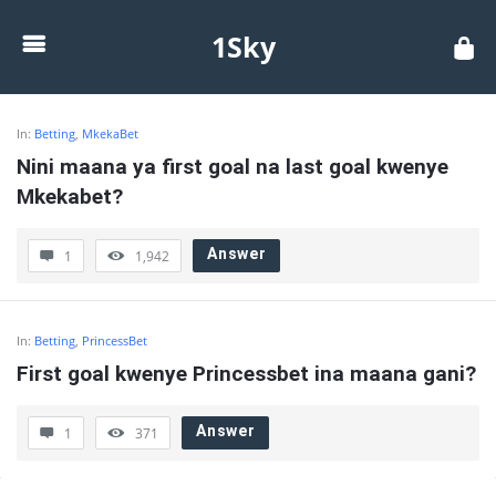
1Sky
1Sky
1Sky
In:
Betting
,
MkekaBet
Latest
Nini maana ya first goal na last goal kwenye 
Questions
Mkekabet?
Answer
1
1,942
In:
Betting
,
PrincessBet
First goal kwenye Princessbet ina maana gani?
Answer
1
371
Sidebar