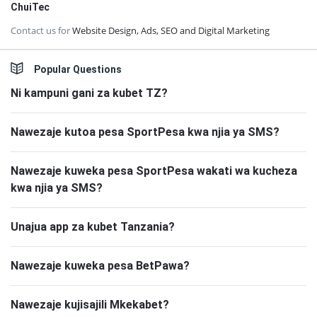
ChuiTec
Contact us for
Website Design, Ads, SEO and Digital Marketing
Popular Questions
Ni kampuni gani za kubet TZ?
Nawezaje kutoa pesa SportPesa kwa njia ya SMS?
Nawezaje kuweka pesa SportPesa wakati wa kucheza
kwa njia ya SMS?
Unajua app za kubet Tanzania?
Nawezaje kuweka pesa BetPawa?
Nawezaje kujisajili Mkekabet?