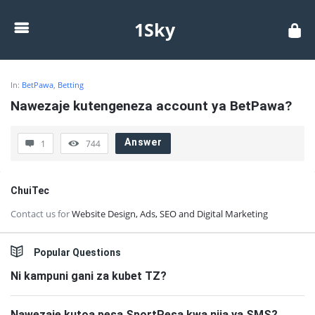
1Sky
1Sky
1Sky
In:
BetPawa
,
Betting
Latest
Nawezaje kutengeneza account ya BetPawa?
Questions
Answer
1
744
Sidebar
ChuiTec
Contact us for
Website Design, Ads, SEO and Digital Marketing
Popular Questions
Ni kampuni gani za kubet TZ?
Nawezaje kutoa pesa SportPesa kwa njia ya SMS?