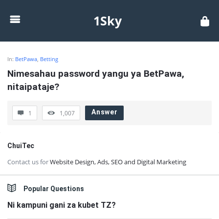
1Sky
1Sky
1Sky
In:
BetPawa
,
Betting
Latest
Nimesahau password yangu ya BetPawa, 
Questions
nitaipataje?
Answer
1
1,007
Sidebar
ChuiTec
Contact us for
Website Design, Ads, SEO and Digital Marketing
Popular Questions
Ni kampuni gani za kubet TZ?